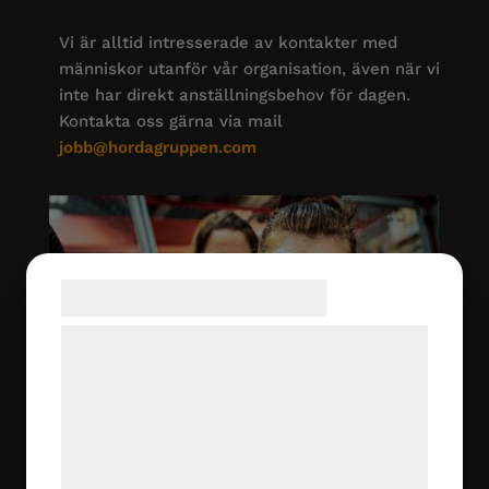
Vi är alltid intresserade av kontakter med
människor utanför vår organisation, även när vi
inte har direkt anställningsbehov för dagen.
Kontakta oss gärna via mail
jobb@hordagruppen.com
Samtykke til cookies
Vi og vores samarbejdspartnere bruger
teknologier, herunder cookies, til at
indsamle oplysninger om dig til forskellige
formål, herunder: Tilpasning af annoncering,
bedre brugeroplevelse, funktionalitet,