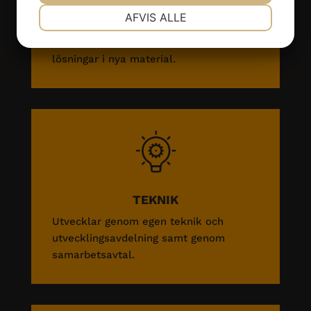
MATERIAL
NØDVENDIGE
PRÆFERENCER
AFVIS ALLE
Som Polymerspecialist erbjuder
HordaGruppen tidiga kommersiella
lösningar i nya material.
MARKETING
STATISTIK
TEKNIK
Utvecklar genom egen teknik och
utvecklingsavdelning samt genom
samarbetsavtal.