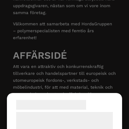
uppdragsgivaren, nästan som om vi vore inom
samma företag.
Välkommen att samarbeta med HordaGruppen
– polymerspecialisten med femtio års
erfarenhet!
AFFÄRSIDÉ
Att vara en attraktiv och konkurrenskraftig
tillverkare och handelspartner till europeisk och
utomeuropeisk fordons-, verkstads- och
möbelindustri, för att med material, teknik och
personal skapa kostnadseffektiva, lönsamma
system och lösningar med mervärde för alla
Samtykke til cookies
kunder.
Vi og vores samarbejdspartnere bruger
VISION
teknologier, herunder cookies, til at